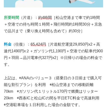
所要時間
（片道）：
約4時間
［松山空港まで車で約1時間
＋空港での待ち時間１時間＋飛行時間約1時間30分＋京急
で品川まで（乗り換え時間も含めて）約30分］
料金
（往復）：
65,424円
［片道航空運賃29,850円x2＋高
速代1490円x２＋ガソリン代1,190円＋空港での駐車代900
円＋羽田→品川電車代327円x2］※日帰りの場合の料金で
す。
上記は、◉ANAのバリュー３（搭乗日の３日前まで購入可
能な割引プラン）を利用 ◉松山空港までの移動距離
70km ◉ガソリン代１リットル170円で燃費はリッター
20km ◉西条ICと松山ICの間を平日ETC料金で高速利用
◉空港駐車場を１日利用した場合の金額です。