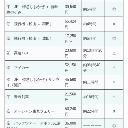
① JR 特急しおかぜ ＋ 新幹
39,540
約5時間
◎
線のぞみ
円
65,424
② 飛行機（松山 ⇔ 羽田）
約4時間
○
円
17,250
③ 飛行機（松山 ⇔ 成田）
約5時間
◎
円〜
23,600
約10時間20
④ 高速バス
△
円
分
52,150
約9時間40
⑤ マイカー
△
円
分
⑥ JR 特急しおかぜ＋サンラ
45,560
約11時間
○
イズ瀬戸
円
21,560
⑦ 普通列車
約15時間
△
円
50,240
⑧ オーシャン東九フェリー
約22時間
X
円
⑨ パックツアー ※ホテル1泊
36,000
ーーーーー
◎