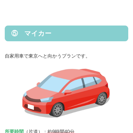
⑤ マイカー
自家用車で東京へと向かうプランです。
所要時間
（片道）：
約9時間40分