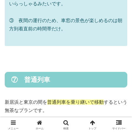
いらっしゃるみたいです。
③ 夜間の運行のため、車窓の景色が楽しめるのは朝
方到着直前の時間帯だけ。
⑦ 普通列車
新居浜と東京の間を
普通列車を乗り継いで移動
するという
無茶なプランです。
９回の乗り換えで所要時間が約１５時間。なんとか当日中
メニュー
ホーム
検索
トップ
サイドバー