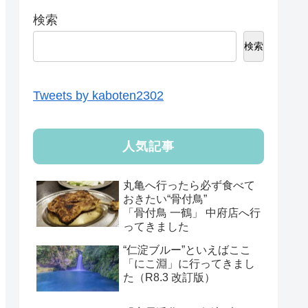
検索
検索
Tweets by kaboten2302
人気記事
丸亀へ行ったら必ず食べて
おきたい“骨付鳥”
「骨付鳥 一鶴」 中府店へ行
ってきました
“仁淀ブルー”といえばここ
「にこ淵」に行ってきまし
た（R8.3 改訂版）