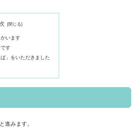
次
向かいます
着です
そば」をいただきました
へと進みます。