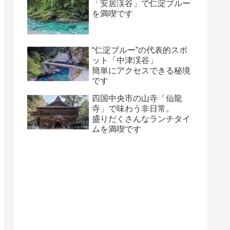
「安居渓谷」で仁淀ブルー
を満喫です
“仁淀ブルー”の代表的スポ
ット「中津渓谷」
簡単にアクセスできる秘境
です
四国中央市の山寺「仙龍
寺」で味わう非日常。
盛りだくさんなランチタイ
ムを満喫です