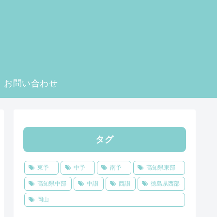
お問い合わせ
タグ
東予
中予
南予
高知県東部
高知県中部
中讃
西讃
徳島県西部
岡山