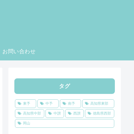
お問い合わせ
タグ
東予
中予
南予
高知県東部
高知県中部
中讃
西讃
徳島県西部
岡山