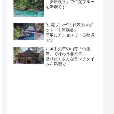
「安居渓谷」で仁淀ブルー
を満喫です
“仁淀ブルー”の代表的スポ
ット「中津渓谷」
簡単にアクセスできる秘境
です
四国中央市の山寺「仙龍
寺」で味わう非日常。
盛りだくさんなランチタイ
ムを満喫です