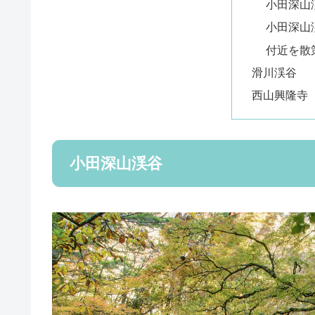
小田深山
小田深山
付近を散
滑川渓谷
西山興隆寺
小田深山渓谷