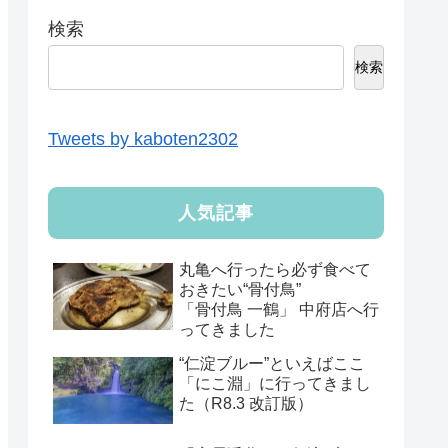
検索
検索
Tweets by kaboten2302
人気記事
丸亀へ行ったら必ず食べて
おきたい“骨付鳥”
「骨付鳥 一鶴」 中府店へ行
ってきました
“仁淀ブルー”といえばここ
「にこ淵」に行ってきまし
た（R8.3 改訂版）