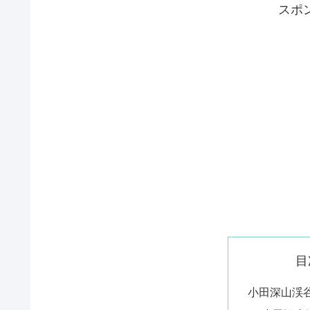
スポ
目
小田深山渓