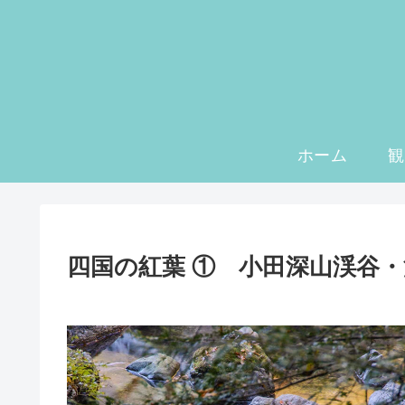
ホーム
観
四国の紅葉 ① 小田深山渓谷